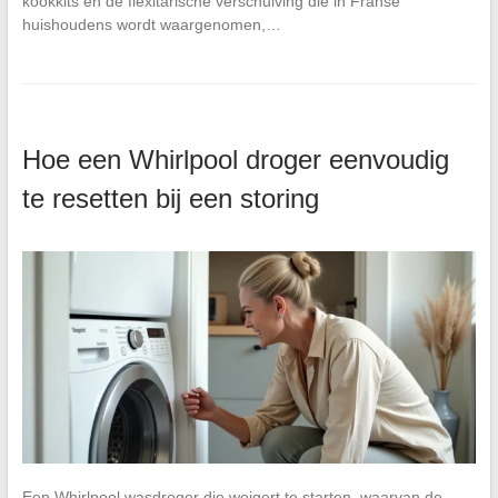
kookkits en de flexitarische verschuiving die in Franse
huishoudens wordt waargenomen,…
Hoe een Whirlpool droger eenvoudig
te resetten bij een storing
Een Whirlpool wasdroger die weigert te starten, waarvan de